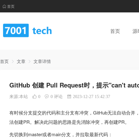
首页
首页
源
首页
文章
文章详情
GitHub 创建 Pull Request时，提示"can't au
来源:本站
0
0 评论
2023-12-27 15:42:37
有时候分支提交的代码和主分支有冲突，GitHub无法自动合并，此时会提示"c
法创建PR。解决此问题的思路是先消除冲突，再创建PR。
先切换到master或者main分支，并拉取最新代码：