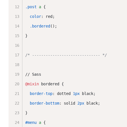
.post
a
 {
color
: red;
.bordered
();
}
/* ------------------------------ */
// Sass
@mixin
 bordered {
border-top
: dotted 
1px
 black;
border-bottom
: solid 
2px
 black;
}
#menu
a
 {