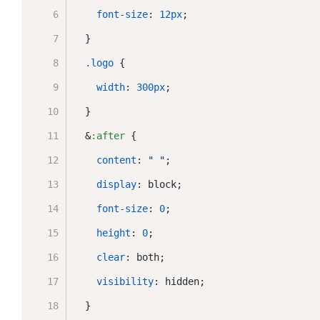
font-size
: 
12px
;
  }
.logo
 {
width
: 
300px
;
  }
  &
:after
 {
content
: 
" "
;
display
: block;
font-size
: 
0
;
height
: 
0
;
clear
: both;
visibility
: hidden;
  }