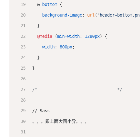
  &-
bottom
 {
background-image
: 
url
(
"header-bottom.pn
  }
@media
 (
min-width
: 
1280px
) {
width
: 
800px
;
  }
}
/* ------------------------------ */
// Sass
。。。跟上面大同小异。。。