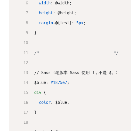
width
: @width;
height
: @height;
margin
-@{test}: 
5px
;
}
/* ------------------------------ */
// Sass (老版本 Sass 使用 !，不是 $。)
$blue: 
#1875e7
;　
div
 {
color
: $blue;
}