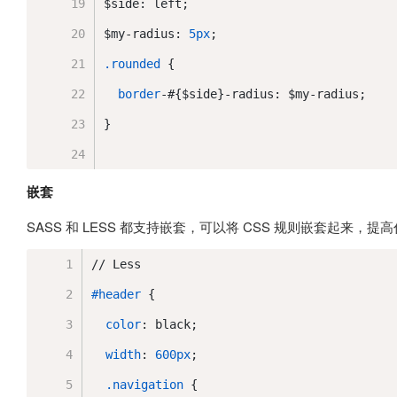
$side: left;
$my-radius: 
5px
;
.rounded
 {
border
-#{$side}-radius: $my-radius;
}
嵌套
SASS 和 LESS 都支持嵌套，可以将 CSS 规则嵌套起来，
// Less
#header
 {
color
: black;
width
: 
600px
;
.navigation
 {