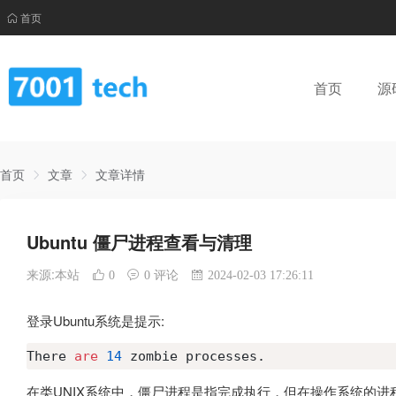
首页
首页
源
首页
文章
文章详情
Ubuntu 僵尸进程查看与清理
来源:本站
0
0 评论
2024-02-03 17:26:11
登录Ubuntu系统是提示:
There 
are
14
 zombie processes.
在类UNIX系统中，僵尸进程是指完成执行，但在操作系统的进