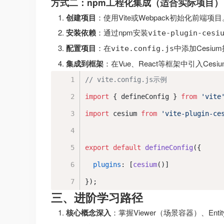
方式二：npm工程化集成（适合实际项目）
创建项目
：使用Vite或Webpack初始化前端项目
安装依赖
：通过npm安装
vite-plugin-cesi
配置项目
：在
中添加Cesiu
vite.config.js
集成到框架
：在Vue、React等框架中引入Ces
// vite.config.js示例
import
 { defineConfig } 
from
'vite
import
 cesium 
from
'vite-plugin-ce
export
default
defineConfig
({
plugins
: [
cesium
()]
});
三、进阶学习路径
核心概念深入
：掌握Viewer（场景容器）、Ent