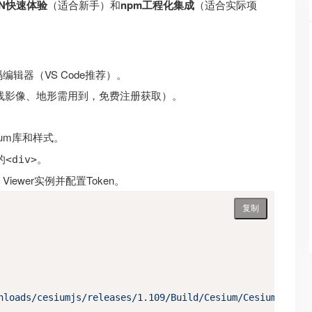
DN快速体验
（适合新手）和
npm工程化集成
（适合实际项
编辑器（VS Code推荐）。
en（加载在线影像、地形需用到，免费注册获取）。
ium库和样式。
的
。
<div>
 Viewer实例并配置Token。
复制
nloads/cesiumjs/releases/1.109/Build/Cesium/Cesium.js"
>
<