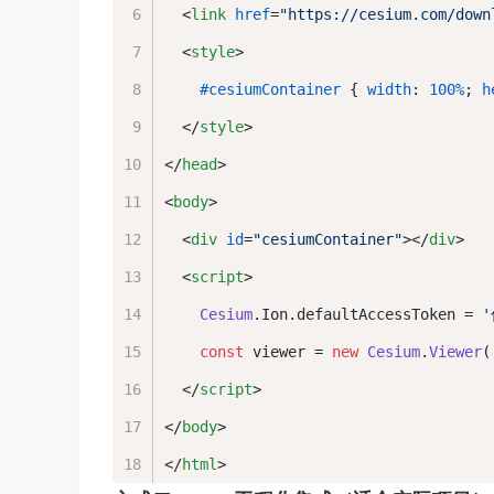
<
link
href
=
"https://cesium.com/down
<
style
>
#cesiumContainer
 { 
width
: 
100%
; 
h
</
style
>
</
head
>
<
body
>
<
div
id
=
"cesiumContainer"
>
</
div
>
<
script
>
Cesium
.
Ion
.
defaultAccessToken
 = 
'
const
 viewer = 
new
Cesium
.
Viewer
(
</
script
>
</
body
>
</
html
>