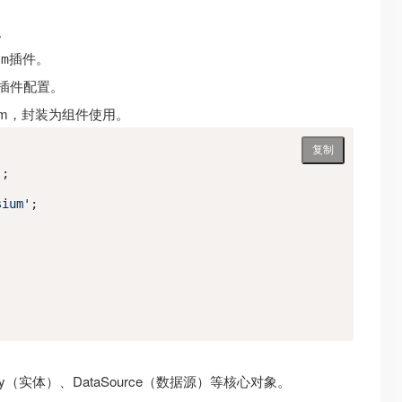
。
插件。
um
m插件配置。
ium，封装为组件使用。
复制
'
;
sium'
;
ity（实体）、DataSource（数据源）等核心对象。