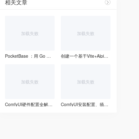
相关文章
加载失败
加载失败
PocketBase ：用 Go 语言打造轻量级 BaaS 利器
创建一个基于Vite+Alpine.js+Basecoat+Tailwind的Asp.Net MVC站点
加载失败
加载失败
ComfyUI硬件配置全解析：从入门到专业，你的电脑能跑起来吗？
ComfyUI安装配置、插件管理与二次开发指南
/
script
>