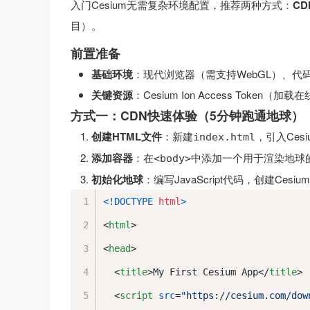
入门Cesium无需复杂环境配置，推荐两种方式：
C
目）。
前置准备
基础环境
：现代浏览器（需支持WebGL）、代码
关键资源
：Cesium Ion Access Tok
方式一：CDN快速体验（5分钟跑通地球）
创建HTML文件
：新建
，引入Ces
index.html
添加容器
：在
中添加一个用于渲染地球
<body>
初始化地球
：编写JavaScript代码，创建Cesium
<!DOCTYPE 
html
>
<
html
>
<
head
>
<
title
>
My First Cesium App
</
title
>
<
script
src
=
"https://cesium.com/dow