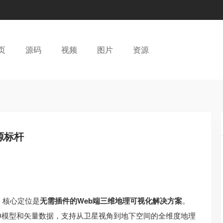
页
源码
视频
图片
资源
源标杆
t库，核心定位是
无需插件的Web端三维地理可视化解决方案
。
D模型和矢量数据，支持从卫星视角到地下空间的全维度地理