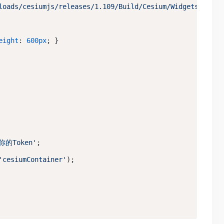
loads/cesiumjs/releases/1.109/Build/Cesium/Widgets/widge
eight
: 
600px
; }
你的Token'
;
'cesiumContainer'
);