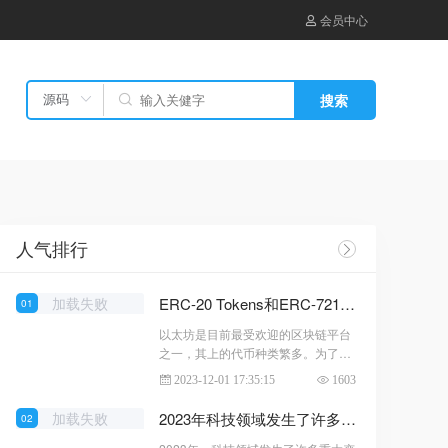
会员中心
搜索
人气排行
加载失败
ERC-20 Tokens和ERC-721 -- 以太坊上的两种代币标准
01
以太坊是目前最受欢迎的区块链平台
之一，其上的代币种类繁多。为了规
范代币的开发和使用，以太坊社区制
2023-12-01 17:35:15
1603
定了一系列代币标准，其中最为著名
的是ERC-20和ERC-721。ERC-20 T
加载失败
2023年科技领域发生了许多重大变化哪些趋势在2024年仍将继续发展？
02
okensERC-20是基于以太坊的一种代
币标准，它定义了代币的名称、符