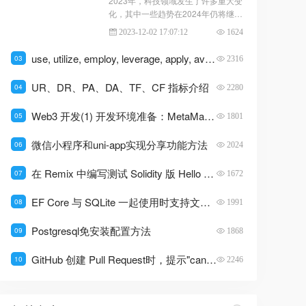
2023年，科技领域发生了许多重大变
号、总供应量、转账、合约调用等基
化，其中一些趋势在2024年仍将继续
本属性和功能。ERC-20 Tokens具有
发展。以下是一些值得关注的趋势。
2023-12-02 17:07:12
1624
以下特点：可互换性：ERC-20 Toke
ns之间可以互换，也就是说，一枚 E
use, utilize, employ, leverage, apply, avail, exploit 使用区别
03
2316
RC-20 Token的价值等同于另一枚 E
RC-20 Token的价值。可分割性：ER
UR、DR、PA、DA、TF、CF 指标介绍
04
2280
C...
Web3 开发(1) 开发环境准备：MetaMask、Remix、Etherscan
05
1801
微信小程序和uni-app实现分享功能方法
06
2024
在 Remix 中编写测试 Solidity 版 Hello World
07
1672
EF Core 与 SQLite 一起使用时支持文本大小写不敏感
08
1991
Postgresql免安装配置方法
09
1868
GitHub 创建 Pull Request时，提示"can't automatically merge"的解决办法
10
2246