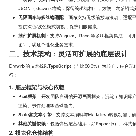
JSON（.drawnix格式，保留编辑结构），方便二次编辑
无限画布与多终端适配
：画布支持无级缩放与滚动，适配
提供深色/浅色模式切换，保护用眼健康。
插件扩展机制
：支持Angular、React等多UI框架集成
图），满足个性化业务需求。
二、技术架构：灵活可扩展的底层设计
Drawnix的技术栈以
TypeScript
（占比88.3%）为核心，结合
行：
1. 底层框架与核心依赖
Plait框架
：开发团队自研的开源画图框架，沉淀了知识库产品（如
渲染、事件处理等基础能力。
Slate富文本引擎
：支撑文本编辑与Markdown转换功能
其他关键依赖
：包括弹出层基础库（如Popper.js）、
2. 模块化仓储结构