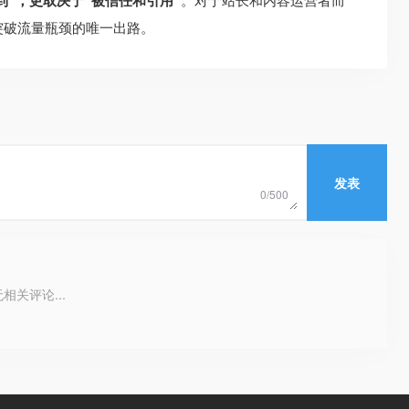
到”，更取决于“被信任和引用”
是突破流量瓶颈的唯一出路。
发表
0/500
相关评论...