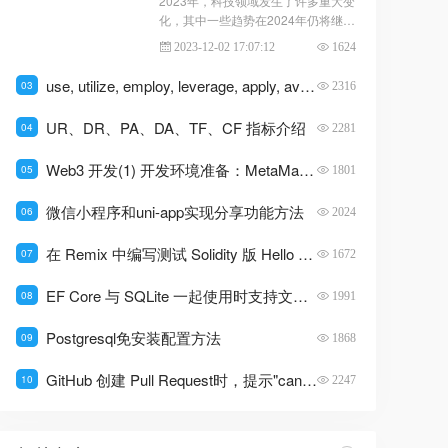
2023年，科技领域发生了许多重大变
号、总供应量、转账、合约调用等基
化，其中一些趋势在2024年仍将继续
本属性和功能。ERC-20 Tokens具有
发展。以下是一些值得关注的趋势。
2023-12-02 17:07:12
1624
以下特点：可互换性：ERC-20 Toke
ns之间可以互换，也就是说，一枚 E
use, utilize, employ, leverage, apply, avail, exploit 使用区别
03
2316
RC-20 Token的价值等同于另一枚 E
RC-20 Token的价值。可分割性：ER
UR、DR、PA、DA、TF、CF 指标介绍
04
2281
C...
Web3 开发(1) 开发环境准备：MetaMask、Remix、Etherscan
05
1801
微信小程序和uni-app实现分享功能方法
06
2024
在 Remix 中编写测试 Solidity 版 Hello World
07
1672
EF Core 与 SQLite 一起使用时支持文本大小写不敏感
08
1991
Postgresql免安装配置方法
09
1868
GitHub 创建 Pull Request时，提示"can't automatically merge"的解决办法
10
2247