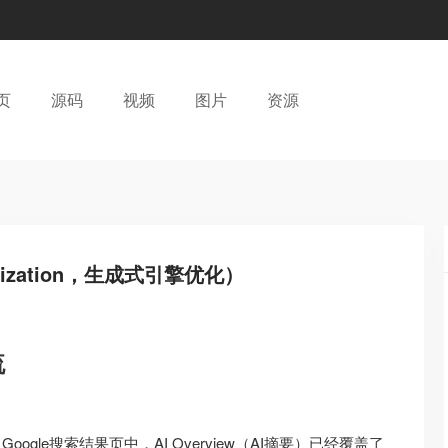
页
源码
视频
图片
资源
timization，生成式引擎优化）
流
告，Google搜索结果页中，AI Overview（AI摘要）已经覆盖了