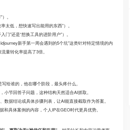
”）。
效率太低，想快速写出能用的东西”）。
入门”还是“想换工具的进阶用户”）。
djourney新手第一周会遇到的5个坑”这类针对特定情境的内
，精准流量转化率提高了3倍。
是写给谁的，他在哪个阶段，最头疼什么。
，小节回答子问题，这种结构天然适合AI抓取。
、数据结论或具体步骤列表，让AI能直接截取作为答案。
据和具体案例的内容，个人IP在GEO时代更具优势。
。对于站长和内容运营者而