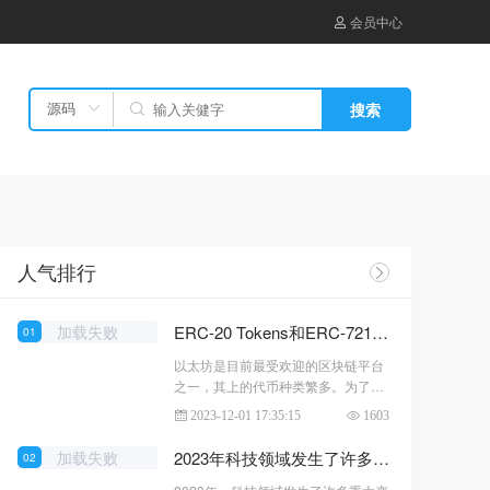
会员中心
搜索
人气排行
加载失败
ERC-20 Tokens和ERC-721 -- 以太坊上的两种代币标准
01
以太坊是目前最受欢迎的区块链平台
之一，其上的代币种类繁多。为了规
范代币的开发和使用，以太坊社区制
2023-12-01 17:35:15
1603
定了一系列代币标准，其中最为著名
的是ERC-20和ERC-721。ERC-20 T
加载失败
2023年科技领域发生了许多重大变化哪些趋势在2024年仍将继续发展？
02
okensERC-20是基于以太坊的一种代
币标准，它定义了代币的名称、符