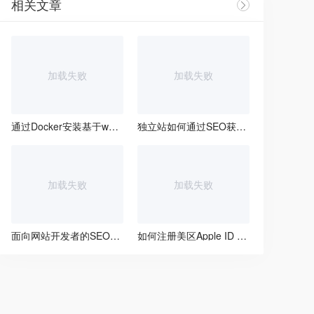
相关文章
加载失败
加载失败
通过Docker安装基于web的轻量级数据库管理工具Adminer
独立站如何通过SEO获取自然流量
加载失败
加载失败
面向网站开发者的SEO实用技术指南
如何注册美区Apple ID 并解决支付问题？